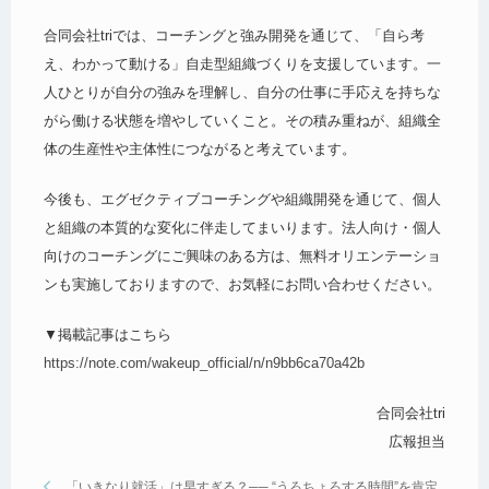
合同会社triでは、コーチングと強み開発を通じて、「自ら考
え、わかって動ける」自走型組織づくりを支援しています。一
人ひとりが自分の強みを理解し、自分の仕事に手応えを持ちな
がら働ける状態を増やしていくこと。その積み重ねが、組織全
体の生産性や主体性につながると考えています。
今後も、エグゼクティブコーチングや組織開発を通じて、個人
と組織の本質的な変化に伴走してまいります。法人向け・個人
向けのコーチングにご興味のある方は、無料オリエンテーショ
ンも実施しておりますので、お気軽にお問い合わせください。
▼掲載記事はこちら
https://note.com/wakeup_official/n/n9bb6ca70a42b
合同会社tri
広報担当
「いきなり就活」は早すぎる？── “うろちょろする時間”を肯定