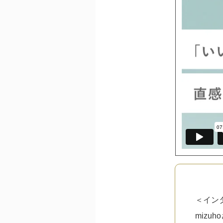
＜イン
mizu