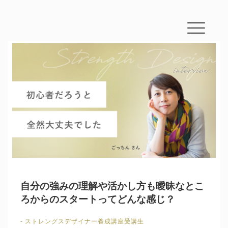
講座
ョン
自分の強みの理解や活かし方も曖昧なとこ
ろからのスタートってどんな感じ？
- ストレングスデザイナー養成講座受講生