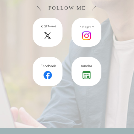
＼ FOLLOW ME ／